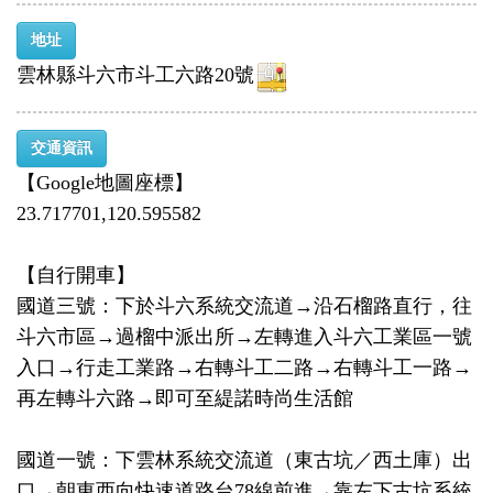
地址
雲林縣斗六市斗工六路20號
交通資訊
【Google地圖座標】
23.717701,120.595582
【自行開車】
國道三號：下於斗六系統交流道→沿石榴路直行，往
斗六市區→過榴中派出所→左轉進入斗六工業區一號
入口→行走工業路→右轉斗工二路→右轉斗工一路→
再左轉斗六路→即可至緹諾時尚生活館
國道一號：下雲林系統交流道（東古坑／西土庫）出
口→朝東西向快速道路台78線前進→靠左下古坑系統