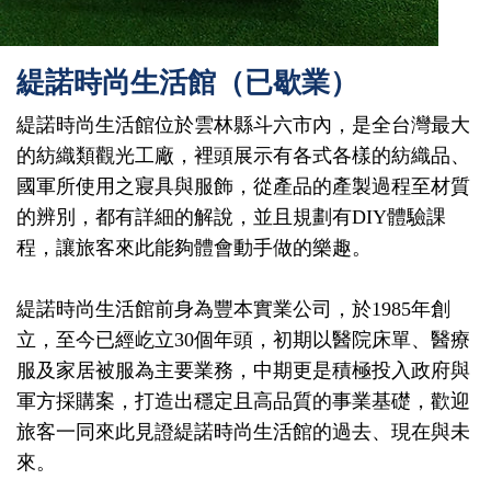
緹諾時尚生活館（已歇業）
緹諾時尚生活館位於雲林縣斗六市內，是全台灣最大
的紡織類觀光工廠，裡頭展示有各式各樣的紡織品、
國軍所使用之寢具與服飾，從產品的產製過程至材質
的辨別，都有詳細的解說，並且規劃有DIY體驗課
程，讓旅客來此能夠體會動手做的樂趣。
緹諾時尚生活館前身為豐本實業公司，於1985年創
立，至今已經屹立30個年頭，初期以醫院床單、醫療
服及家居被服為主要業務，中期更是積極投入政府與
軍方採購案，打造出穩定且高品質的事業基礎，歡迎
旅客一同來此見證緹諾時尚生活館的過去、現在與未
來。