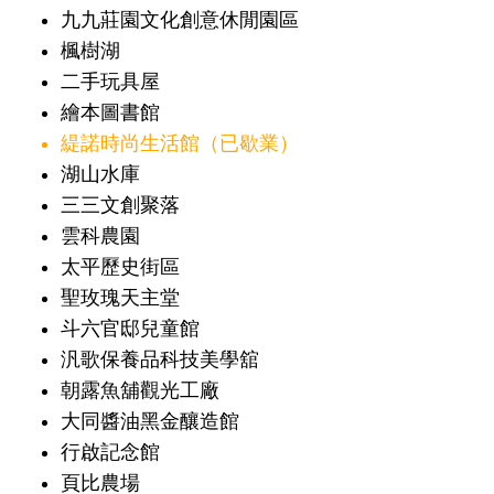
九九莊園文化創意休閒園區
楓樹湖
二手玩具屋
繪本圖書館
緹諾時尚生活館（已歇業）
湖山水庫
三三文創聚落
雲科農園
太平歷史街區
聖玫瑰天主堂
斗六官邸兒童館
汎歌保養品科技美學舘
朝露魚舖觀光工廠
大同醬油黑金釀造館
行啟記念館
頁比農場