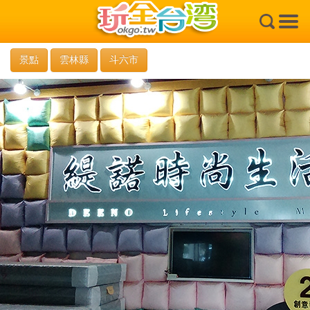
×
景點
雲林縣
斗六市