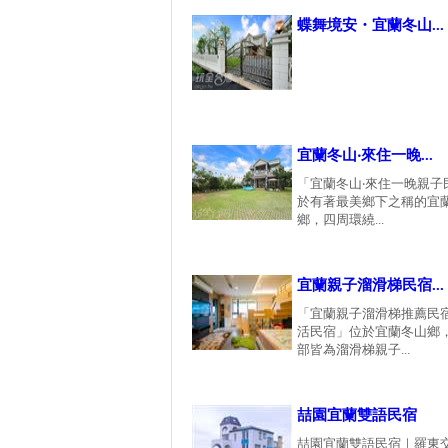
蝶舞境安・宜蘭冬山...
宜蘭冬山‧來住一晚...
「宜蘭冬山‧來住一晚親子
於有著最美鄉下之稱的宜
鄉，四周環繞...
宜蘭親子溜滑梯民宿...
「宜蘭親子溜滑梯推薦民宿
活民宿」位於宜蘭冬山鄉
部皆為溜滑梯親子...
喆園宜蘭雙語民宿
喆園宜蘭雙語民宿｜羅東