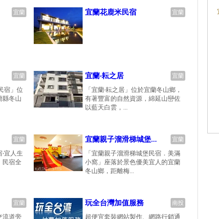
宜蘭花鹿米民宿
宜蘭
宜蘭
宜蘭‧耘之居
宜蘭
宜蘭
民宿」位
「宜蘭‧耘之居」位於宜蘭冬山鄉，
蘭縣冬山
有著豐富的自然資源，綿延山巒佐
以藍天白雲，...
宜蘭親子溜滑梯城堡...
宜蘭
宜蘭
‧宜人生
「宜蘭親子溜滑梯城堡民宿．美滿
，民宿全
小窩」座落於景色優美宜人的宜蘭
冬山鄉，距離梅...
玩全台灣加值服務
宜蘭
南投
交流道旁
超便宜套裝網站製作、網路行銷通