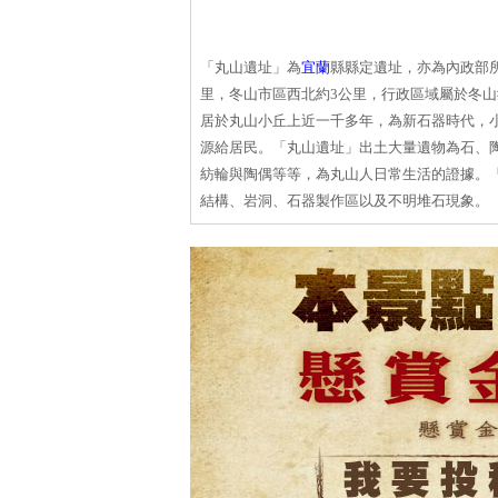
「丸山遺址」為
宜蘭
縣縣定遺址，亦為內政部
里，冬山市區西北約3公里，行政區域屬於冬
居於丸山小丘上近一千多年，為新石器時代，
源給居民。「丸山遺址」出土大量遺物為石、
紡輪與陶偶等等，為丸山人日常生活的證據。
結構、岩洞、石器製作區以及不明堆石現象。