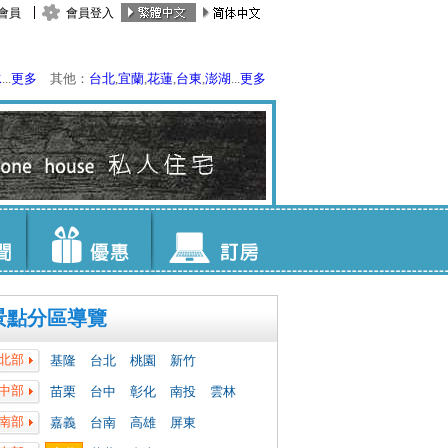
會員
會員登入
水
...
更多
其他：
台北
,
宜蘭
,
花蓮
,
台東
,
澎湖
...
更多
景點分區導覽
北部
基隆
台北
桃園
新竹
中部
苗栗
台中
彰化
南投
雲林
南部
嘉義
台南
高雄
屏東