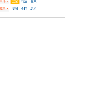
東部
宜蘭
花蓮
台東
離島
澎湖
金門
馬祖