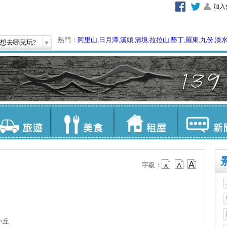
加入
熱門：
阿里山
,
日月潭
,
溪頭
,
清境
,
拉拉山
,
墾丁
,
羅東
,
九份
,
淡
想去哪兒玩?
字級：
小丘