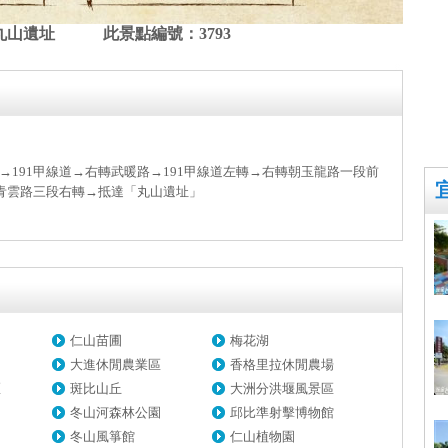
丸山遺址 此景點編號：3793
191甲線道→右轉武暖路→191甲線道左轉→右轉朝玉龍路一段前
→青雲路三段右轉→抵達「丸山遺址」
仁山苗圃
梅花湖
大進休閒農業區
香格里拉休閒農場
區
斑比山丘
大洲分洪堰風景區
冬山河森林公園
邱比準射擊博物館
冬山風箏館
仁山植物園