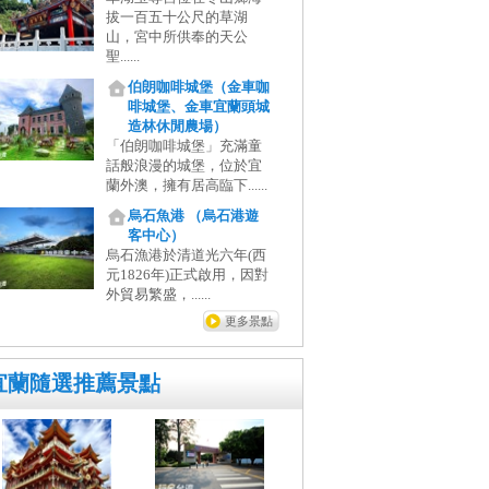
拔一百五十公尺的草湖
山，宮中所供奉的天公
聖......
伯朗咖啡城堡（金車咖
啡城堡、金車宜蘭頭城
造林休閒農場）
「伯朗咖啡城堡」充滿童
話般浪漫的城堡，位於宜
蘭外澳，擁有居高臨下......
烏石魚港 （烏石港遊
客中心）
烏石漁港於清道光六年(西
元1826年)正式啟用，因對
外貿易繁盛，......
更多景點
宜蘭隨選推薦景點