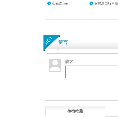
心花鹿Fun
安農溪自行車
留言
訪客
住宿推薦