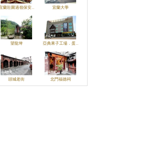
宜蘭壯圍過嶺保安...
宜蘭大學
望龍埤
亞典果子工場．蛋...
頭城老街
北門福德祠