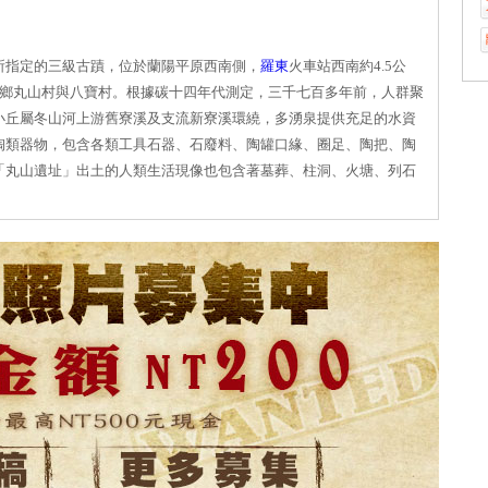
所指定的三級古蹟，位於蘭陽平原西南側，
羅東
火車站西南約4.5公
山鄉丸山村與八寶村。根據碳十四年代測定，三千七百多年前，人群聚
小丘屬冬山河上游舊寮溪及支流新寮溪環繞，多湧泉提供充足的水資
陶類器物，包含各類工具石器、石廢料、陶罐口緣、圈足、陶把、陶
「丸山遺址」出土的人類生活現像也包含著墓葬、柱洞、火塘、列石