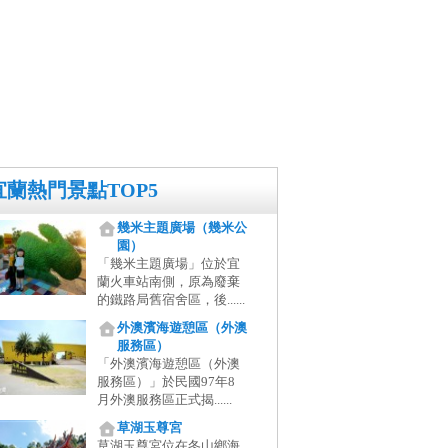
宜蘭熱門景點TOP5
幾米主題廣場（幾米公
園）
「幾米主題廣場」位於宜
蘭火車站南側，原為廢棄
的鐵路局舊宿舍區，後......
外澳濱海遊憩區（外澳
服務區）
「外澳濱海遊憩區（外澳
服務區）」於民國97年8
月外澳服務區正式揭......
草湖玉尊宮
草湖玉尊宮位在冬山鄉海