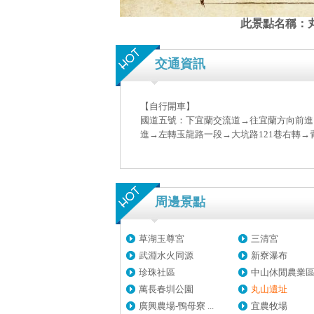
此景點名稱：
交通資訊
【自行開車】
國道五號：下宜蘭交流道→往宜蘭方向前進→
進→左轉玉龍路一段→大坑路121巷右轉
周邊景點
草湖玉尊宮
三清宮
武淵水火同源
新寮瀑布
珍珠社區
中山休閒農業
萬長春圳公園
丸山遺址
廣興農場-鴨母寮 ...
宜農牧場