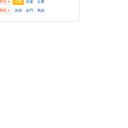
東部
宜蘭
花蓮
台東
離島
澎湖
金門
馬祖