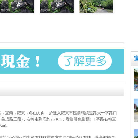
礁溪→宜蘭→羅東→冬山方向，於進入羅東市區前環鎮道路大十字路口
，義成路三段)，右轉走到底約2.7Km，看咖啡色指標）T字路右轉直
m)。
走或親水公園正門出來右轉往羅東方向走到光榮路左轉，過高架橋直