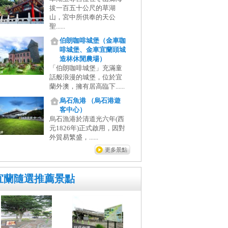
拔一百五十公尺的草湖
山，宮中所供奉的天公
聖......
伯朗咖啡城堡（金車咖
啡城堡、金車宜蘭頭城
造林休閒農場）
「伯朗咖啡城堡」充滿童
話般浪漫的城堡，位於宜
蘭外澳，擁有居高臨下......
烏石魚港 （烏石港遊
客中心）
烏石漁港於清道光六年(西
元1826年)正式啟用，因對
外貿易繁盛，......
更多景點
宜蘭隨選推薦景點