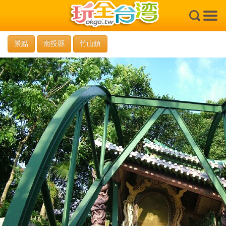
×
景點
南投縣
竹山鎮