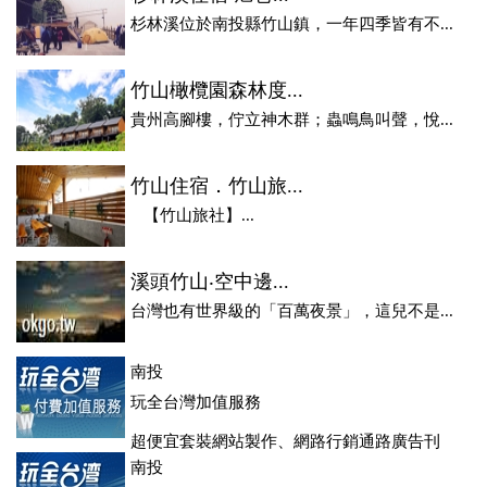
杉林溪位於南投縣竹山鎮，一年四季皆有不...
竹山橄欖園森林度...
貴州高腳樓，佇立神木群；蟲鳴鳥叫聲，悅...
竹山住宿．竹山旅...
【竹山旅社】...
溪頭竹山‧空中邊...
台灣也有世界級的「百萬夜景」，這兒不是...
南投
玩全台灣加值服務
超便宜套裝網站製作、網路行銷通路廣告刊
登、訂房系統、客房委託旅行社銷售，全面優惠中....
南投