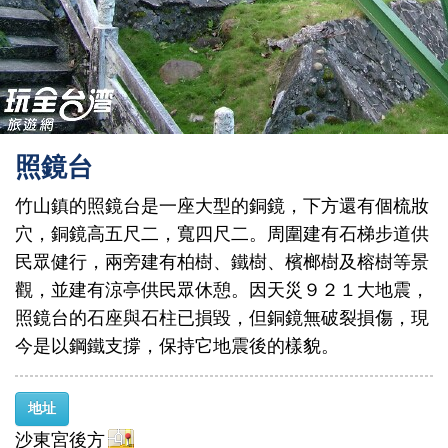
照鏡台
竹山鎮的照鏡台是一座大型的銅鏡，下方還有個梳妝
穴，銅鏡高五尺二，寬四尺二。周圍建有石梯步道供
民眾健行，兩旁建有柏樹、鐵樹、檳榔樹及榕樹等景
觀，並建有涼亭供民眾休憩。因天災９２１大地震，
照鏡台的石座與石柱已損毀，但銅鏡無破裂損傷，現
今是以鋼鐵支撐，保持它地震後的樣貌。
地址
沙東宮後方