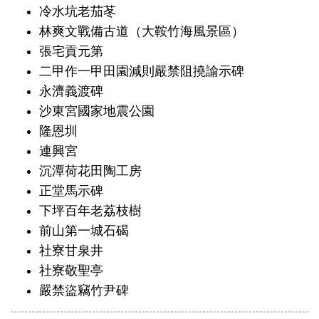
冷水坑老茄苳
林爽文戰備古道（大鞍竹海風景區）
張宅貢元第
二甲作一甲田園減則嚴禁阻撓諭示碑
永濟義渡碑
沙東宮國家地震公園
隆恩圳
連興宮
沉潭荷花田陶工房
正堂馬示碑
下坪百年老荔枝樹
前山第一城石碣
社寮甘泉井
社寮敬聖亭
嚴禁盜竊竹尹碑