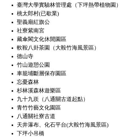
臺灣大學實驗林管理處（下坪熱帶植物園）
桃太郎村(已歇業)
聖義廟紅旗公
社寮紫南宮
藏傘閣文化休閒園區
軟鞍八卦茶園（大鞍竹海風景區）
德山寺
竹山遊憩公園
車籠埔斷層保存園區
忘憂森林
杉林溪森林遊樂區
九十九崁（八通關古道起點）
青竹竹藝文化園區
八通關社寮古道
天井瀑布、化石平台(大鞍竹海風景區)
下坪小吊橋