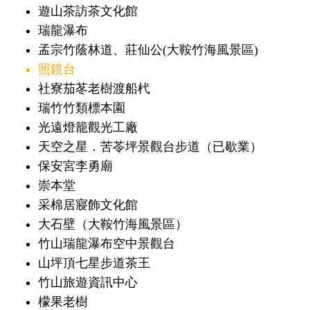
遊山茶訪茶文化館
瑞龍瀑布
孟宗竹蔭林道、莊仙公(大鞍竹海風景區)
照鏡台
社寮茄苳老樹渡船杙
瑞竹竹類標本園
光遠燈籠觀光工廠
天空之星．苦苓坪景觀台步道（已歇業）
保安宮李勇廟
崇本堂
采棉居寢飾文化館
大石壁（大鞍竹海風景區）
竹山瑞龍瀑布空中景觀台
山坪頂七星步道茶王
竹山旅遊資訊中心
檬果老樹