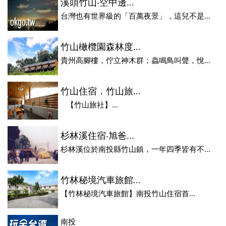
溪頭竹山‧空中邊...
台灣也有世界級的「百萬夜景」，這兒不是...
竹山橄欖園森林度...
貴州高腳樓，佇立神木群；蟲鳴鳥叫聲，悅...
竹山住宿．竹山旅...
【竹山旅社】...
杉林溪住宿‧旭爸...
杉林溪位於南投縣竹山鎮，一年四季皆有不...
竹林秘境汽車旅館...
【竹林秘境汽車旅館】南投竹山住宿首...
南投