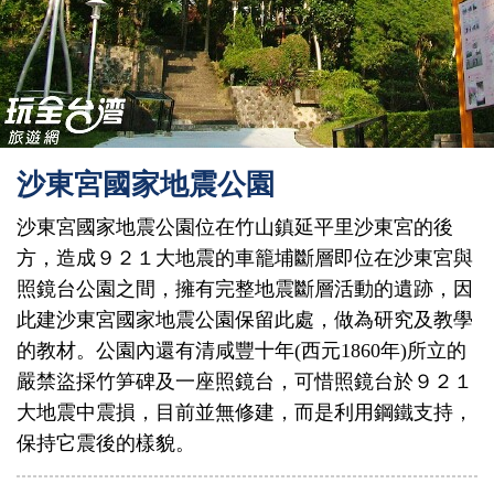
沙東宮國家地震公園
沙東宮國家地震公園位在竹山鎮延平里沙東宮的後
方，造成９２１大地震的車籠埔斷層即位在沙東宮與
照鏡台公園之間，擁有完整地震斷層活動的遺跡，因
此建沙東宮國家地震公園保留此處，做為研究及教學
的教材。公園內還有清咸豐十年(西元1860年)所立的
嚴禁盜採竹笋碑及一座照鏡台，可惜照鏡台於９２１
大地震中震損，目前並無修建，而是利用鋼鐵支持，
保持它震後的樣貌。