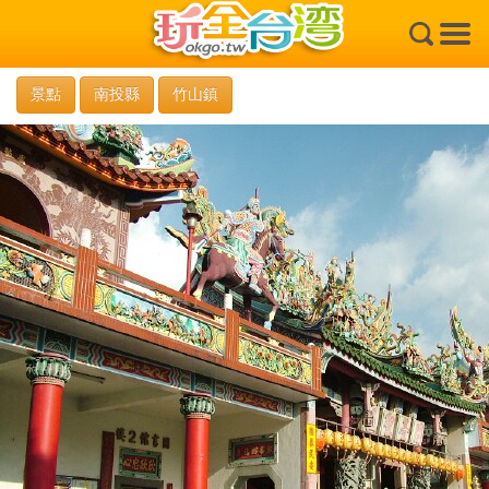
×
景點
南投縣
竹山鎮