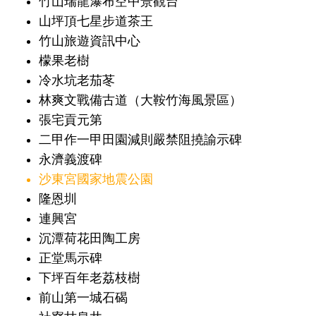
竹山瑞龍瀑布空中景觀台
山坪頂七星步道茶王
竹山旅遊資訊中心
檬果老樹
冷水坑老茄苳
林爽文戰備古道（大鞍竹海風景區）
張宅貢元第
二甲作一甲田園減則嚴禁阻撓諭示碑
永濟義渡碑
沙東宮國家地震公園
隆恩圳
連興宮
沉潭荷花田陶工房
正堂馬示碑
下坪百年老荔枝樹
前山第一城石碣