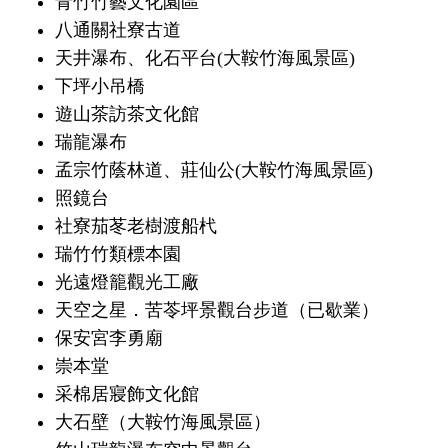
青竹竹藝文化園區
八通關社寮古道
天井瀑布、化石平台(大鞍竹海風景區)
下坪小吊橋
遊山茶訪茶文化館
瑞龍瀑布
孟宗竹蔭林道、莊仙公(大鞍竹海風景區)
照鏡台
社寮茄苳老樹渡船杙
瑞竹竹類標本園
光遠燈籠觀光工廠
天空之星．苦苓坪景觀台步道（已歇業）
保安宮李勇廟
崇本堂
采棉居寢飾文化館
大石壁（大鞍竹海風景區）