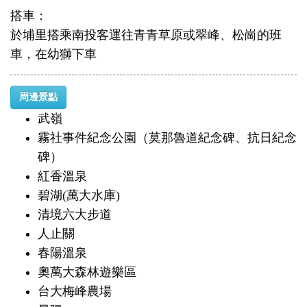
搭車：
於埔里搭乘南投客運往青青草原或翠峰、松崗的班
車，在幼獅下車
周邊景點
武嶺
霧社事件紀念公園（莫那魯道紀念碑、抗日紀念
碑）
紅香溫泉
碧湖(萬大水庫)
清境六大步道
人止關
春陽溫泉
奧萬大森林遊樂區
台大梅峰農場