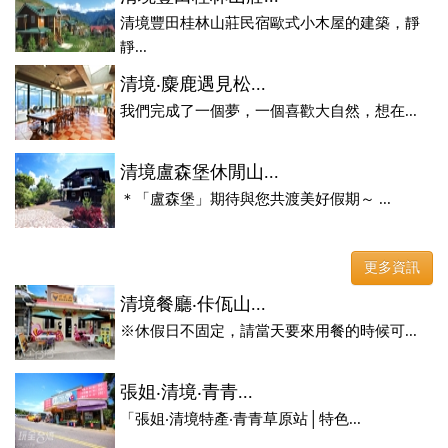
清境豐田桂林山莊民宿歐式小木屋的建築，靜
靜...
清境‧麋鹿遇見松...
我們完成了一個夢，一個喜歡大自然，想在...
清境盧森堡休閒山...
＊「盧森堡」期待與您共渡美好假期～ ...
更多資訊
清境餐廳‧佧佤山...
※休假日不固定，請當天要來用餐的時候可...
張姐‧清境‧青青...
「張姐‧清境特產‧青青草原站│特色...