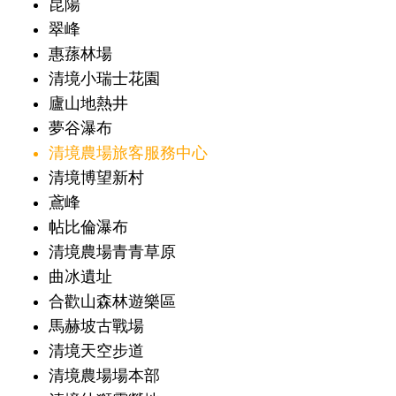
昆陽
翠峰
惠蓀林場
清境小瑞士花園
廬山地熱井
夢谷瀑布
清境農場旅客服務中心
清境博望新村
鳶峰
帖比倫瀑布
清境農場青青草原
曲冰遺址
合歡山森林遊樂區
馬赫坡古戰場
清境天空步道
清境農場場本部