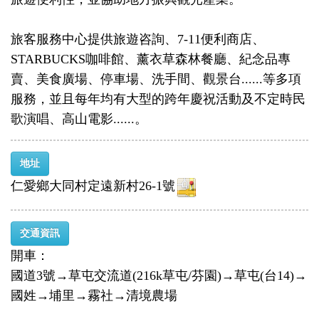
旅客服務中心提供旅遊咨詢、7-11便利商店、
STARBUCKS咖啡館、薰衣草森林餐廳、紀念品專
賣、美食廣場、停車場、洗手間、觀景台......等多項
服務，並且每年均有大型的跨年慶祝活動及不定時民
歌演唱、高山電影......。
地址
仁愛鄉大同村定遠新村26-1號
交通資訊
開車：
國道3號→草屯交流道(216k草屯/芬園)→草屯(台14)→
國姓→埔里→霧社→清境農場