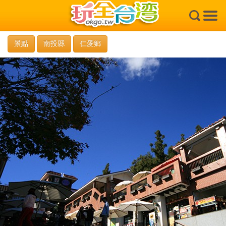
×
景點
南投縣
仁愛鄉