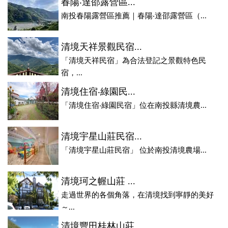
春陽‧達邵露營區...
南投春陽露營區推薦｜春陽‧達邵露營區（...
清境天祥景觀民宿...
「清境天祥民宿」為合法登記之景觀特色民
宿，...
清境住宿‧綠園民...
「清境住宿‧綠園民宿」位在南投縣清境農...
清境宇星山莊民宿...
「清境宇星山莊民宿」 位於南投清境農場...
清境珂之幄山莊 ...
走過世界的各個角落，在清境找到寧靜的美好
～...
清境豐田桂林山莊...