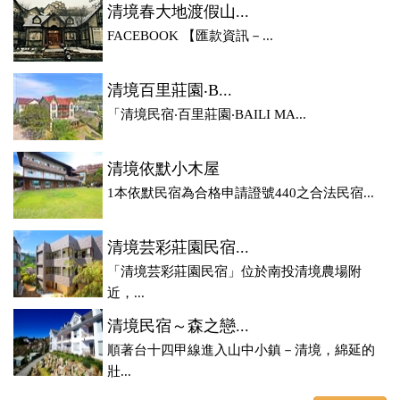
清境春大地渡假山...
FACEBOOK 【匯款資訊－...
清境百里莊園‧B...
「清境民宿‧百里莊園‧BAILI MA...
清境依默小木屋
1本依默民宿為合格申請證號440之合法民宿...
清境芸彩莊園民宿...
「清境芸彩莊園民宿」位於南投清境農場附
近，...
清境民宿～森之戀...
順著台十四甲線進入山中小鎮－清境，綿延的
壯...