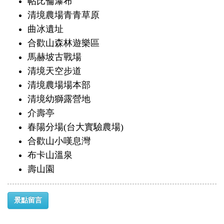
帖比倫瀑布
清境農場青青草原
曲冰遺址
合歡山森林遊樂區
馬赫坡古戰場
清境天空步道
清境農場場本部
清境幼獅露營地
介壽亭
春陽分場(台大實驗農場)
合歡山小嘆息灣
布卡山溫泉
壽山園
景點留言