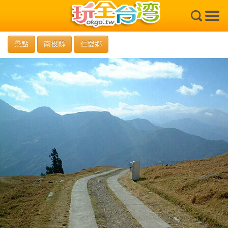
×
景點
南投縣
仁愛鄉