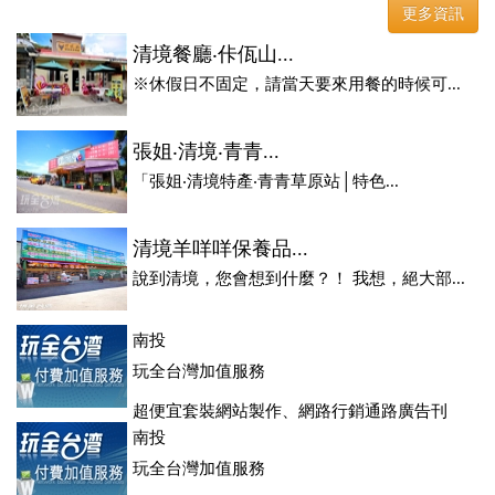
更多資訊
清境餐廳‧佧佤山...
※休假日不固定，請當天要來用餐的時候可...
張姐‧清境‧青青...
「張姐‧清境特產‧青青草原站│特色...
清境羊咩咩保養品...
說到清境，您會想到什麼？！ 我想，絕大部...
南投
玩全台灣加值服務
超便宜套裝網站製作、網路行銷通路廣告刊
登、訂房系統、客房委託旅行社銷售，全面優惠中....
南投
玩全台灣加值服務