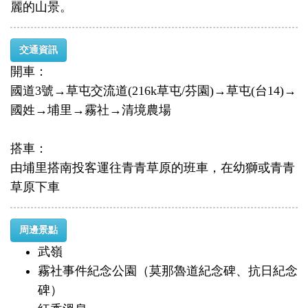
麗的山景。
交通資訊
開車：
國道3號→草屯交流道(216k草屯/芬園)→草屯(台14)→
國姓→埔里→霧社→清境農場
搭車：
由埔里搭南投客運往青青草原的班車，在幼獅或青青
草原下車
周邊景點
武嶺
霧社事件紀念公園（莫那魯道紀念碑、抗日紀念
碑）