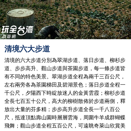
清境六大步道
清境的六大步道分別為翠湖步道、落日步道、柳杉步
道、步步高升、觀山步道與茶園步道，每一條步道皆
有不同的特色美景。翠湖步道全程為兩千三百公尺，
左右兩旁各為茶園梯田及碧湖景色；落日步道全程一
千公尺，夕陽西下時綻放迷人的金黃雲霞；柳杉步道
全長七百五十公尺，高大的柳樹散佈於步道兩側，釋
放出大量的芬多精；步步高升步道全長一千八百公
尺，抵達頂點壽山園時層層雲海，周圍牛羊成群蝴蝶
飛舞；觀山步道全程五百公尺，可遠眺奇萊山欣賞美