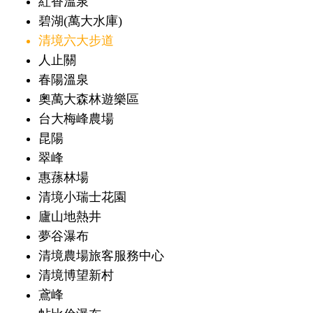
紅香溫泉
碧湖(萬大水庫)
清境六大步道
人止關
春陽溫泉
奧萬大森林遊樂區
台大梅峰農場
昆陽
翠峰
惠蓀林場
清境小瑞士花園
廬山地熱井
夢谷瀑布
清境農場旅客服務中心
清境博望新村
鳶峰