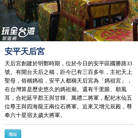
安平天后宮
天后宮創建於明鄭時期，位於今日的安平區國勝路33
號。有開台天后之稱，距今已有三百多年，主祀天上
聖母，俗稱媽祖，安平人都稱天后宮為「媽祖宮」，
在台灣算是歷史悠久的媽祖廟。還有千里眼、順風
耳，合祀延平郡王與甘輝、萬禮二將軍，配祀水仙五
位尊王與四海龍王兩位石將軍。近來又增元辰殿，尊
奉六十星宿太歲大將軍。
地址