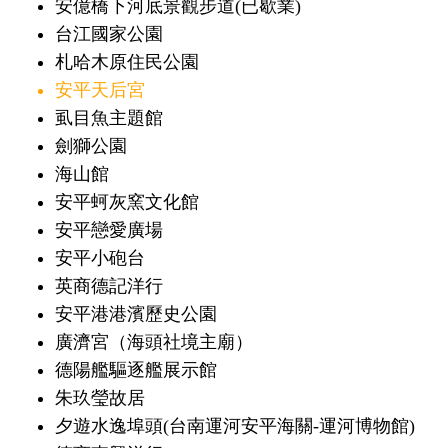
安億橋下河底景觀步道(已歇業)
台江國家公園
札哈木原住民公園
安平天后宮
虱目魚主題館
劍獅公園
海山館
安平蚵灰窯文化館
安平戀愛廣場
安平小砲台
英商德記洋行
安平港港濱歷史公園
廣濟宮（海頭社境主廟）
德陽艦驅逐艦展示館
朱玖瑩故居
夕遊水逸埠頭(台南運河安平海關-運河博物館)