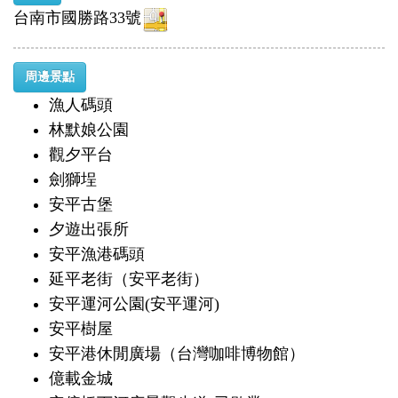
台南市國勝路33號
周邊景點
漁人碼頭
林默娘公園
觀夕平台
劍獅埕
安平古堡
夕遊出張所
安平漁港碼頭
延平老街（安平老街）
安平運河公園(安平運河)
安平樹屋
安平港休閒廣場（台灣咖啡博物館）
億載金城