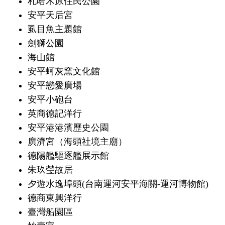
札哈木原住民公園
安平天后宮
虱目魚主題館
劍獅公園
海山館
安平蚵灰窯文化館
安平戀愛廣場
安平小砲台
英商德記洋行
安平港港濱歷史公園
廣濟宮（海頭社境主廟）
德陽艦驅逐艦展示館
朱玖瑩故居
夕遊水逸埠頭(台南運河安平海關-運河博物館)
德商東興洋行
臺灣船園區