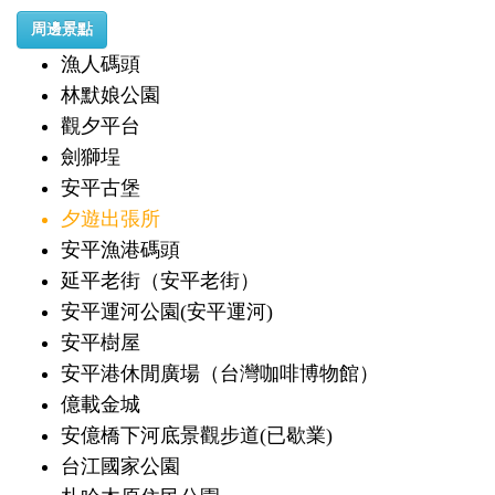
周邊景點
漁人碼頭
林默娘公園
觀夕平台
劍獅埕
安平古堡
夕遊出張所
安平漁港碼頭
延平老街（安平老街）
安平運河公園(安平運河)
安平樹屋
安平港休閒廣場（台灣咖啡博物館）
億載金城
安億橋下河底景觀步道(已歇業)
台江國家公園