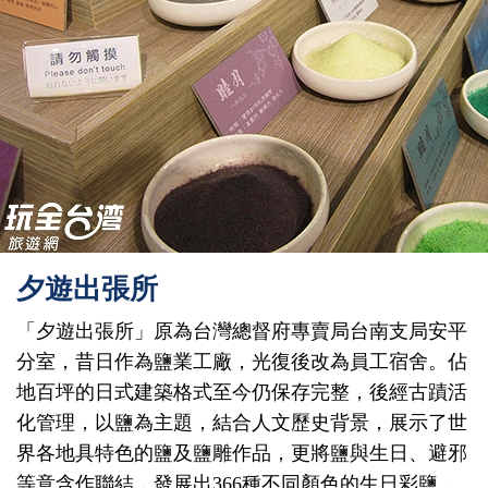
夕遊出張所
「夕遊出張所」原為台灣總督府專賣局台南支局安平
分室，昔日作為鹽業工廠，光復後改為員工宿舍。佔
地百坪的日式建築格式至今仍保存完整，後經古蹟活
化管理，以鹽為主題，結合人文歷史背景，展示了世
界各地具特色的鹽及鹽雕作品，更將鹽與生日、避邪
等意含作聯結，發展出366種不同顏色的生日彩鹽，