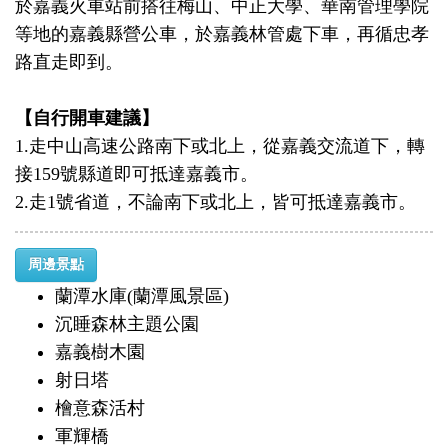
於嘉義火車站前搭往梅山、中正大學、華南管理學院
等地的嘉義縣營公車，於嘉義林管處下車，再循忠孝
路直走即到。
【自行開車建議】
1.走中山高速公路南下或北上，從嘉義交流道下，轉
接159號縣道即可抵達嘉義市。
2.走1號省道，不論南下或北上，皆可抵達嘉義市。
周邊景點
蘭潭水庫(蘭潭風景區)
沉睡森林主題公園
嘉義樹木園
射日塔
檜意森活村
軍輝橋