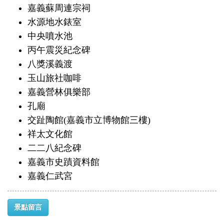
嘉義蘇周連宗祠
水源地水錶室
中央噴水池
丙午震災紀念碑
八獎溪義渡
玉山旅社咖啡
嘉義營林俱樂部
孔廟
交趾陶館(嘉義市立博物館三樓)
祥太文化館
二二八紀念碑
嘉義市史蹟資料館
嘉義仁武宮
景點留言