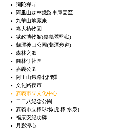
彌陀禪寺
阿里山森林鐵路車庫園區
九華山地藏庵
嘉大植物園
獄政博物館(嘉義舊監獄)
蘭潭後山公園(蘭潭步道)
森林之歌
圓林仔社區
嘉義公園
阿里山鐵路北門驛
文化路夜市
嘉義市立文化中心
二二八紀念公園
嘉義市立棒球場(虎‧棒‧水泉)
福康安紀功碑
月影潭心