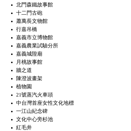
北門森鐵故事館
十二門古砲
蕭萬長文物館
行嘉吊橋
嘉義市立博物館
嘉義農業試驗分所
嘉義城隍廟
月桃故事館
牆之道
陳澄波畫架
植物園
21號蒸汽火車頭
中台灣首座女性文化地標
一江山紀念碑
文化中心旁杉池
紅毛井