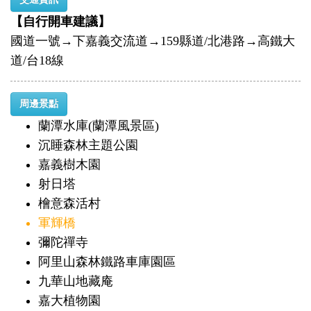
【自行開車建議】
國道一號→下嘉義交流道→159縣道/北港路→高鐵大
道/台18線
周邊景點
蘭潭水庫(蘭潭風景區)
沉睡森林主題公園
嘉義樹木園
射日塔
檜意森活村
軍輝橋
彌陀禪寺
阿里山森林鐵路車庫園區
九華山地藏庵
嘉大植物園