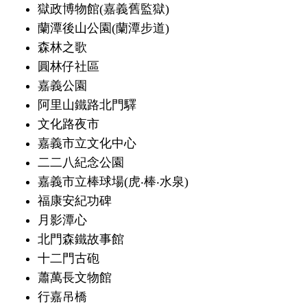
獄政博物館(嘉義舊監獄)
蘭潭後山公園(蘭潭步道)
森林之歌
圓林仔社區
嘉義公園
阿里山鐵路北門驛
文化路夜市
嘉義市立文化中心
二二八紀念公園
嘉義市立棒球場(虎‧棒‧水泉)
福康安紀功碑
月影潭心
北門森鐵故事館
十二門古砲
蕭萬長文物館
行嘉吊橋