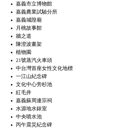
嘉義市立博物館
嘉義農業試驗分所
嘉義城隍廟
月桃故事館
牆之道
陳澄波畫架
植物園
21號蒸汽火車頭
中台灣首座女性文化地標
一江山紀念碑
文化中心旁杉池
紅毛井
嘉義蘇周連宗祠
水源地水錶室
中央噴水池
丙午震災紀念碑