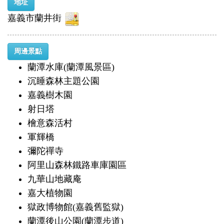
地址
嘉義市蘭井街
周邊景點
蘭潭水庫(蘭潭風景區)
沉睡森林主題公園
嘉義樹木園
射日塔
檜意森活村
軍輝橋
彌陀禪寺
阿里山森林鐵路車庫園區
九華山地藏庵
嘉大植物園
獄政博物館(嘉義舊監獄)
蘭潭後山公園(蘭潭步道)