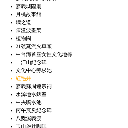
嘉義城隍廟
月桃故事館
牆之道
陳澄波畫架
植物園
21號蒸汽火車頭
中台灣首座女性文化地標
一江山紀念碑
文化中心旁杉池
紅毛井
嘉義蘇周連宗祠
水源地水錶室
中央噴水池
丙午震災紀念碑
八獎溪義渡
玉山旅社咖啡