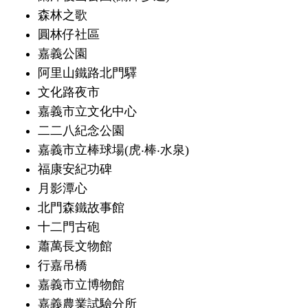
森林之歌
圓林仔社區
嘉義公園
阿里山鐵路北門驛
文化路夜市
嘉義市立文化中心
二二八紀念公園
嘉義市立棒球場(虎‧棒‧水泉)
福康安紀功碑
月影潭心
北門森鐵故事館
十二門古砲
蕭萬長文物館
行嘉吊橋
嘉義市立博物館
嘉義農業試驗分所