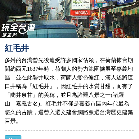
紅毛井
多舛的台灣曾先後遭受許多國家佔領，在荷蘭據台期
間約西元1637年時，荷蘭人的勢力範圍擴展至嘉義地
區，並在此鑿井取水，荷蘭人髮色偏紅，漢人遂將這
口井稱為「紅毛井」，因紅毛井的水質甘甜，而有了
「蘭井泉甘」的美稱，並且為諸羅八景之一(諸羅
山：嘉義古名)。紅毛井不僅是嘉義市區內年代最為
悠久的古蹟，還曾入選文建會網路票選台灣歷史建築
百景。