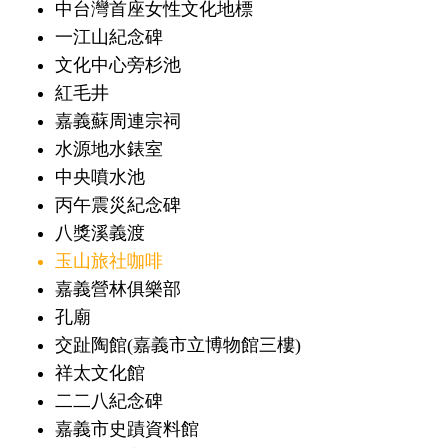
中台灣首座女性文化地標
一江山紀念碑
文化中心旁杉池
紅毛井
嘉義蘇周連宗祠
水源地水錶室
中央噴水池
丙午震災紀念碑
八獎溪義渡
玉山旅社咖啡
嘉義營林俱樂部
孔廟
交趾陶館(嘉義市立博物館三樓)
祥太文化館
二二八紀念碑
嘉義市史蹟資料館