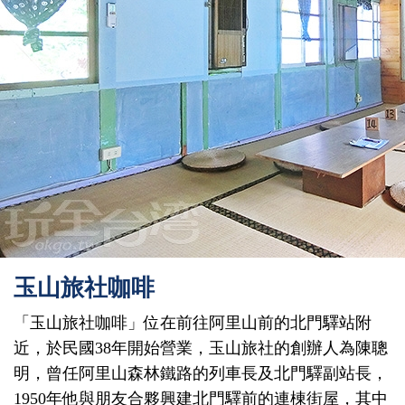
玉山旅社咖啡
「玉山旅社咖啡」位在前往阿里山前的北門驛站附
近，於民國38年開始營業，玉山旅社的創辦人為陳聰
明，曾任阿里山森林鐵路的列車長及北門驛副站長，
1950年他與朋友合夥興建北門驛前的連棟街屋，其中