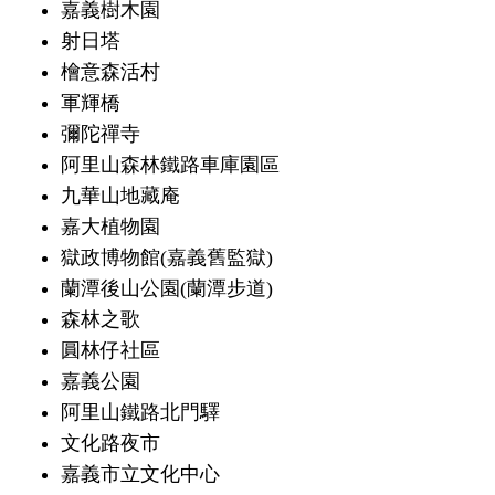
嘉義樹木園
射日塔
檜意森活村
軍輝橋
彌陀禪寺
阿里山森林鐵路車庫園區
九華山地藏庵
嘉大植物園
獄政博物館(嘉義舊監獄)
蘭潭後山公園(蘭潭步道)
森林之歌
圓林仔社區
嘉義公園
阿里山鐵路北門驛
文化路夜市
嘉義市立文化中心