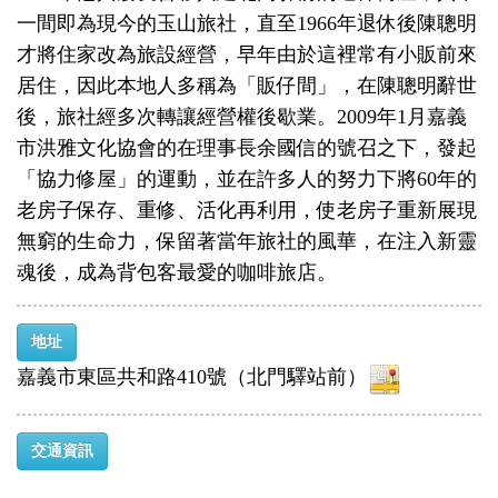
一間即為現今的玉山旅社，直至1966年退休後陳聰明
才將住家改為旅設經營，早年由於這裡常有小販前來
居住，因此本地人多稱為「販仔間」，在陳聰明辭世
後，旅社經多次轉讓經營權後歇業。2009年1月嘉義
市洪雅文化協會的在理事長余國信的號召之下，發起
「協力修屋」的運動，並在許多人的努力下將60年的
老房子保存、重修、活化再利用，使老房子重新展現
無窮的生命力，保留著當年旅社的風華，在注入新靈
魂後，成為背包客最愛的咖啡旅店。
地址
嘉義市東區共和路410號（北門驛站前）
交通資訊