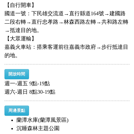
【自行開車】
國道一號：下民雄交流道→直行縣道164號→建國路
二段右轉→直行忠孝路→林森西路左轉→共和路左轉
→抵達目的地。
【大眾運輸】
嘉義火車站：搭乘客運前往嘉義市政府→步行抵達目
的地。
開放時間
週一-週五 9點-19點
週六-週日 8點30-19點
周邊景點
蘭潭水庫(蘭潭風景區)
沉睡森林主題公園