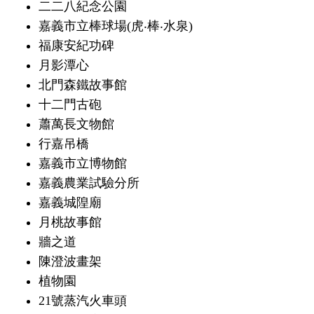
二二八紀念公園
嘉義市立棒球場(虎‧棒‧水泉)
福康安紀功碑
月影潭心
北門森鐵故事館
十二門古砲
蕭萬長文物館
行嘉吊橋
嘉義市立博物館
嘉義農業試驗分所
嘉義城隍廟
月桃故事館
牆之道
陳澄波畫架
植物園
21號蒸汽火車頭