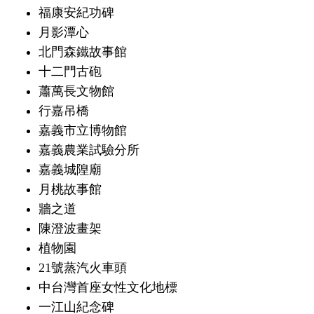
福康安紀功碑
月影潭心
北門森鐵故事館
十二門古砲
蕭萬長文物館
行嘉吊橋
嘉義市立博物館
嘉義農業試驗分所
嘉義城隍廟
月桃故事館
牆之道
陳澄波畫架
植物園
21號蒸汽火車頭
中台灣首座女性文化地標
一江山紀念碑