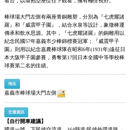
看台，以環抱型座位往下觀看，擁有極佳視野。
棒球場大門左側有兩座青銅雕塑，分別為『七虎耀諸
羅』和『威震甲子園』，結合水泉等設計，象徵棒運
傳承和飲水思源。其中，『七虎耀諸羅』的銅雕用以
紀念民國57年嘉義市少棒錦標賽冠軍；『威震甲子
園』則用以紀念嘉農棒球隊在昭和6年(1931年)遠征日
本大阪甲子園參賽，勇奪第17回日本全國中等學校棒
球賽第二名的佳績。
地址
嘉義市棒球場大門左側
交通資訊
【自行開車建議】
國道一號→下民雄交流道→164縣道/民雄外環道路→