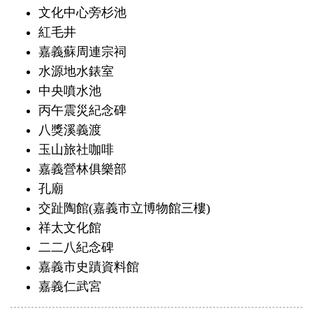
文化中心旁杉池
紅毛井
嘉義蘇周連宗祠
水源地水錶室
中央噴水池
丙午震災紀念碑
八獎溪義渡
玉山旅社咖啡
嘉義營林俱樂部
孔廟
交趾陶館(嘉義市立博物館三樓)
祥太文化館
二二八紀念碑
嘉義市史蹟資料館
嘉義仁武宮