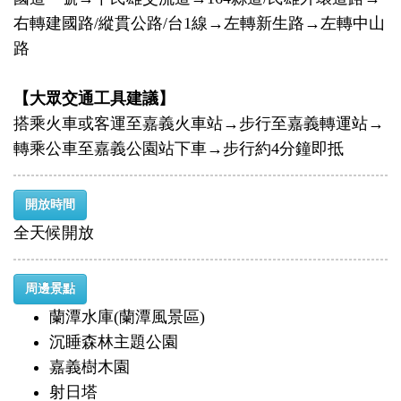
右轉建國路/縱貫公路/台1線→左轉新生路→左轉中山
路
【大眾交通工具建議】
搭乘火車或客運至嘉義火車站→步行至嘉義轉運站→
轉乘公車至嘉義公園站下車→步行約4分鐘即抵
開放時間
全天候開放
周邊景點
蘭潭水庫(蘭潭風景區)
沉睡森林主題公園
嘉義樹木園
射日塔