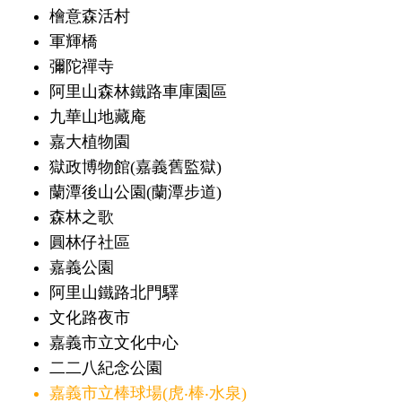
檜意森活村
軍輝橋
彌陀禪寺
阿里山森林鐵路車庫園區
九華山地藏庵
嘉大植物園
獄政博物館(嘉義舊監獄)
蘭潭後山公園(蘭潭步道)
森林之歌
圓林仔社區
嘉義公園
阿里山鐵路北門驛
文化路夜市
嘉義市立文化中心
二二八紀念公園
嘉義市立棒球場(虎‧棒‧水泉)