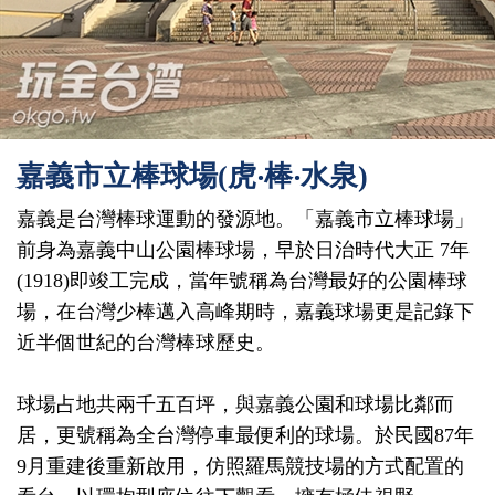
嘉義市立棒球場(虎‧棒‧水泉)
嘉義是台灣棒球運動的發源地。「嘉義市立棒球場」
前身為嘉義中山公園棒球場，早於日治時代大正 7年
(1918)即竣工完成，當年號稱為台灣最好的公園棒球
場，在台灣少棒邁入高峰期時，嘉義球場更是記錄下
近半個世紀的台灣棒球歷史。
球場占地共兩千五百坪，與嘉義公園和球場比鄰而
居，更號稱為全台灣停車最便利的球場。於民國87年
9月重建後重新啟用，仿照羅馬競技場的方式配置的