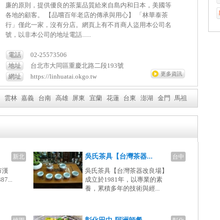
廉的原則，提供優良的茶葉品質給來自島内和日本，美國等
各地的顧客。 【品嚐百年老店的傳承與用心】 「林華泰茶
行」僅此一家，沒有分店。網頁上有不肖商人盜用本公司名
號，以非本公司的地址電話......
電話
02-25573506
地址
台北市大同區重慶北路二段193號
更多資訊
網址
https://linhuatai.okgo.tw
雲林
嘉義
台南
高雄
屏東
宜蘭
花蓮
台東
澎湖
金門
馬祖
吳氏茶具【台灣茶器...
新北
台中
市漢
吳氏茶具【台灣茶器改良場】
7...
成立於1981年，以專業的素
養，累積多年的技術與經...