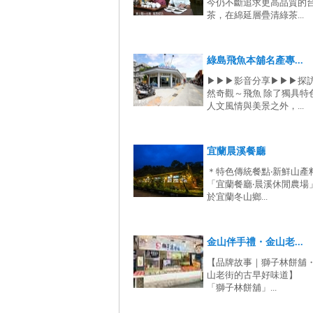
今仍不斷追求更高品質的
茶，在綿延層疊清綠茶...
綠島飛魚本舖名產專...
▶▶▶影音分享▶▶▶探
然奇觀～飛魚 除了獨具特
人文風情與美景之外，...
宜蘭晨溪餐廳
＊特色傳統餐點‧新鮮山產
「宜蘭餐廳‧晨溪休閒農場
於宜蘭冬山鄉...
金山伴手禮・金山老...
【品牌故事｜獅子林餅舖
山老街的古早好味道
「獅子林餅舖」...