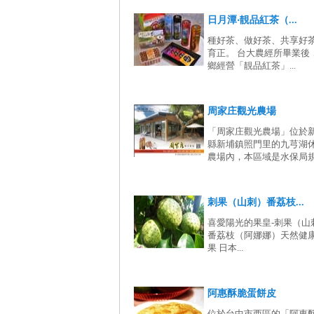
日月潭‧靚品紅茶（...
種好茶、做好茶、共享好茶
育正。 台大農經所畢業後
鄉經營「靚品紅茶」...
周家庄觀光農場
「周家庄觀光農場」位於
縣新埔鎮照門里的九芎湖
農場內，本區域是水保局規.
刺果（山刺）番荔枝...
喜愛陽光的果皇-刺果（山
番荔枝（阿娜娜）天然健
果 日本...
阿惠酥脆蛋餅皮
位於台中市西區的「阿惠