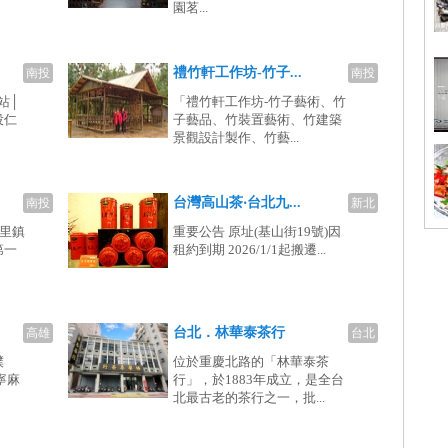
園茗...
禮竹軒工作坊-竹子...
南投
南投
站│
「禮竹軒工作坊-竹子藝術、竹
投仁
子藝品、竹裝置藝術、竹建築
景觀設計製作、竹藝...
台灣高山茶‧台北九...
南投
新北
埔里鎮
重要公告 原址(基山街19號)因
第一
租約到期 2026/1/1起搬遷...
台北．林華泰茶行
高雄
台北
撲
位於重慶北路的「林華泰茶
寧麻
行」，於1883年成立，是全台
北最古老的茶行之一，批...