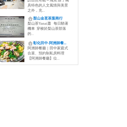
訪自然奇觀～飛魚 除了獨
具特色的人文風情與美景
之外，充...
梨山金茗茶葉商行
梨山茶Yanai蕭 每日騎著
機車 穿梭於梨山茶部落
的...
彰化田中-阿洲師餐...
阿洲師餐廳｜田中家庭式
合菜、預約制私房料理
【阿洲師餐廳】位...