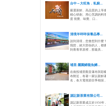
台中～大旺角．私廚...
嚴選新鮮、高品質的上等
精心研創、用心烹調的料
度 視覺、味覺、口...
清境羊咩咩保養品專...
說到清境，您會想到什麼
我想，絕大部份的人，都
到青青草原裡，那最具...
埔里‧麗園鱘龍魚鱒...
在南投埔里觀音瀑布與彩
布附近，有著一家以新鮮
名，各大電視節目爭相採...
源記新茶業有限公司...
源記新茶業成立於1950年