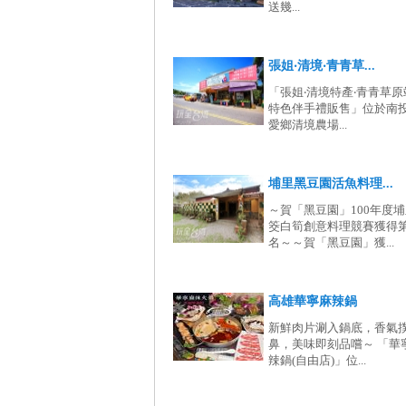
送幾...
張姐‧清境‧青青草...
「張姐‧清境特產‧青青草原
特色伴手禮販售」位於南
愛鄉清境農場...
埔里黑豆園活魚料理...
～賀「黑豆園」100年度
筊白筍創意料理競賽獲得
名～～賀「黑豆園」獲...
高雄華寧麻辣鍋
新鮮肉片涮入鍋底，香氣
鼻，美味即刻品嚐～ 「華
辣鍋(自由店)」位...