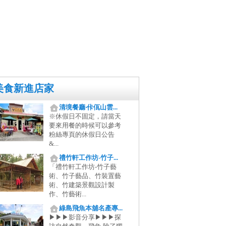
美食新進店家
清境餐廳‧佧佤山雲...
※休假日不固定，請當天
要來用餐的時候可以參考
粉絲專頁的休假日公告
&...
禮竹軒工作坊-竹子...
「禮竹軒工作坊-竹子藝
術、竹子藝品、竹裝置藝
術、竹建築景觀設計製
作、竹藝術...
綠島飛魚本舖名產專...
▶▶▶影音分享▶▶▶探