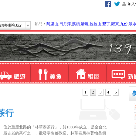
加入
熱門：
阿里山
,
日月潭
,
溪頭
,
清境
,
拉拉山
,
墾丁
,
羅東
,
九份
,
淡
想去哪兒玩?
1
2
3
4
5
茶行
位於重慶北路的「林華泰茶行」，於1883年成立，是全台北
最古老的茶行之一，批發零售都歡迎。林華泰秉持著物美價