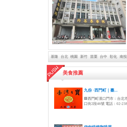
基隆
台北
桃園
新竹
苗栗
台中
彰化
南投
美食推薦
九份 ·西門町｜臺...
🟪西門町漢口門市：台北
口街2段46號 電話：02-2388