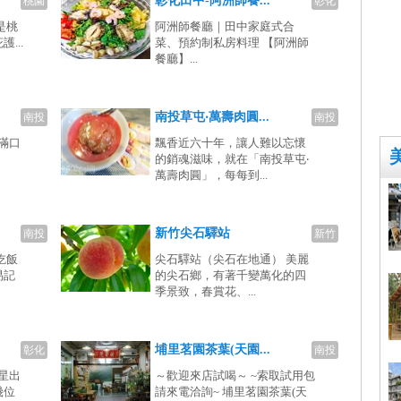
彰化田中-阿洲師餐...
桃園
彰化
是桃
阿洲師餐廳｜田中家庭式合
...
菜、預約制私房料理 【阿洲師
餐廳】...
南投草屯‧萬壽肉圓...
南投
南投
滿口
飄香近六十年，讓人難以忘懷
的銷魂滋味，就在「南投草屯‧
萬壽肉圓」，每每到...
新竹尖石驛站
南投
新竹
吃飯
尖石驛站（尖石在地通） 美麗
易記
的尖石鄉，有著千變萬化的四
季景致，春賞花、...
埔里茗園茶葉(天園...
彰化
南投
星出
～歡迎來店試喝～ ~索取試用包
幾位
請來電洽詢~ 埔里茗園茶葉(天