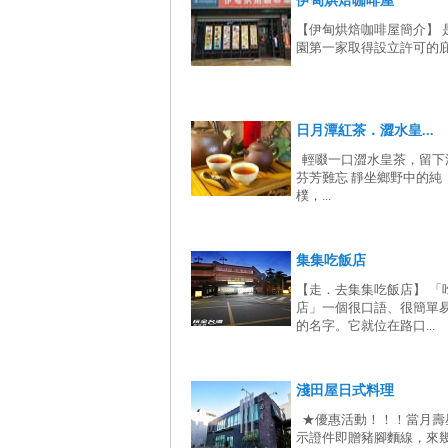
伊甸烘焙咖啡屋
【伊甸烘焙咖啡屋簡介】 
園第一家取得設立許可的庇護
日月潭紅茶．澀水皇...
輕啜一口澀水皇茶，留下
芬芳難忘 靜坐鄉野中的純
樸，...
集集吃飯店
【走．去集集吃飯店】 「
店」一個很口語、很簡單
的名字。它就位在路口...
淺田屋日式料理
★優惠活動！！！當月壽
示證件即贈豬腳麵線，來