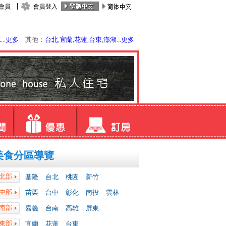
會員
會員登入
水
...
更多
其他：
台北
,
宜蘭
,
花蓮
,
台東
,
澎湖
...
更多
美食分區導覽
北部
基隆
台北
桃園
新竹
中部
苗栗
台中
彰化
南投
雲林
南部
嘉義
台南
高雄
屏東
東部
宜蘭
花蓮
台東