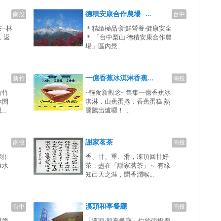
德積安康合作農場─...
南投
台中
--林
＊精緻極品‧新鮮營養‧健康安全
，返
＊ 「台中梨山‧德積安康合作農
場」區內景...
一億香蕉冰淇淋香蕉...
新竹
南投
新竹
~輕食新觀念~ 集集一億香蕉冰
休閒
淇淋．山蕉蛋捲．香蕉蛋糕 熱
..
騰騰出爐囉！ ...
謝家茗茶
南投
南投
刺）
香、甘、重、滑，凍頂回甘好
康水
茶，盡在「謝家茗茶」～ 有緣
知己天之涯，聞香潤喉...
溪頭和亭餐廳
台中
南投
酥脆
「溪頭‧和亭餐廳」位於南投鹿