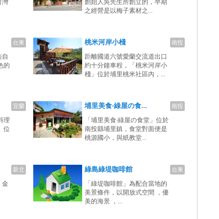
台灣
創始人吳先生所創立的，早期
之經營是以梅子素材之...
桃米河岸小棧
台東
南投
訪自
距離國道六號愛蘭交流道出口
色的
約十分鐘車程，「桃米河岸小
棧」位於埔里桃米社區內，...
埔里美食‧綠屋の食...
宜蘭
南投
料理
「埔里美食‧綠屋の食堂」位於
」位
南投縣埔里鎮，食堂對面便是
桃源國小，與紙教堂...
綠島綠堤咖啡館
新北
台東
・金
「綠堤咖啡館」為配合當地的
】
美景條件，以開放式空間 ，優
美的海景 ，...