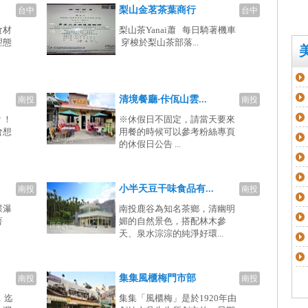
梨山金茗茶葉商行
台中
台中
食材
梨山茶Yanai蕭 每日騎著機車
理態
穿梭於梨山茶部落...
清境餐廳‧佧佤山雲...
南投
南投
？！
※休假日不固定，請當天要來
會想
用餐的時候可以參考粉絲專頁
的休假日公告 ...
小半天豆干味食品有...
南投
南投
蝶瀑
南投鹿谷為知名茶鄉，清幽明
著
媚的自然景色，搭配林木參
天、泉水淙淙的純淨好環...
集集風櫃梅門市部
南投
南投
，迄
集集「風櫃梅」是於1920年由