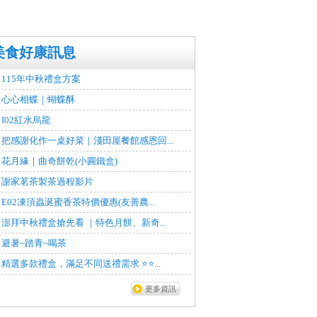
美食好康訊息
115年中秋禮盒方案
心心相蝶｜蝴蝶酥
I02紅水烏龍
把感謝化作一桌好菜｜淺田屋餐館感恩回...
花月緣｜曲奇餅乾(小圓鐵盒)
謝家茗茶製茶過程影片
E02凍頂蟲涎蜜香茶特價優惠(友善農...
澎拜中秋禮盒搶先看 ｜特色月餅、新奇...
避暑~踏青~喝茶
精選多款禮盒，滿足不同送禮需求 ⭐⭐...
更多資訊