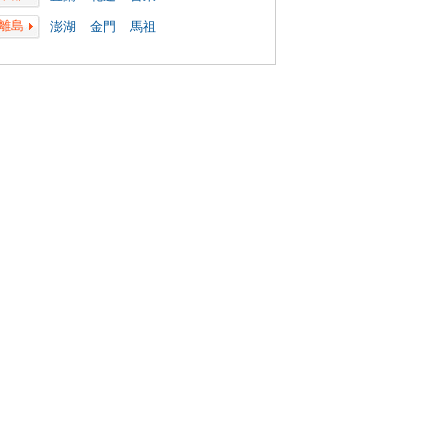
離島
澎湖
金門
馬祖